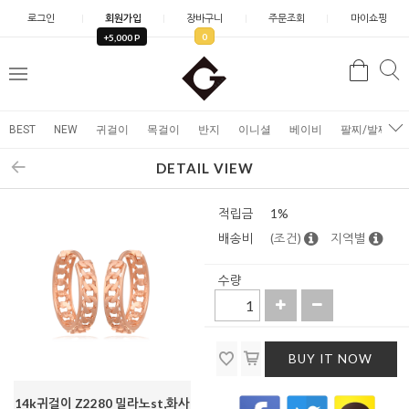
로그인
회원가입
장바구니
주문조회
마이쇼핑
0
+5,000 P
검
검
메
색
색
뉴
BEST
NEW
귀걸이
목걸이
반지
이니셜
베이비
팔찌/발찌
DETAIL VIEW
적립금
1%
배송비
(조건)
지역별
수량
BUY IT NOW
14k귀걸이 Z2280 밀라노st,화사