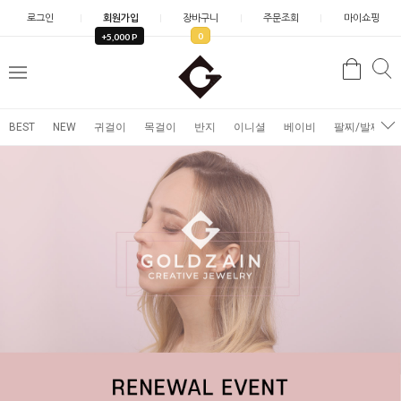
로그인
회원가입
장바구니
주문조회
마이쇼핑
0
+5,000 P
검
검
메
색
색
뉴
BEST
NEW
귀걸이
목걸이
반지
이니셜
베이비
팔찌/발찌