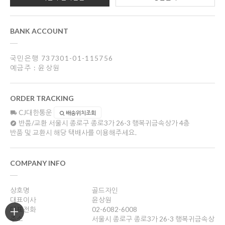
BANK ACCOUNT
국민은행 737301-01-115756
예금주 : 윤상원
ORDER TRACKING
CJ대한통운
배송위치조회
반품/교환
서울시 종로구 종로3가 26-3 행복귀금속상가 4층
반품 및 교환시 해당 택배사를 이용해주세요.
COMPANY INFO
상호명
골드자인
대표이사
윤상원
대표전화
02-6082-6008
주소
서울시 종로구 종로3가 26-3 행복귀금속상