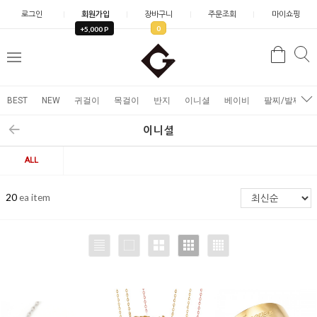
로그인
회원가입
장바구니
주문조회
마이쇼핑
0
+5,000 P
검
검
메
색
색
뉴
BEST
NEW
귀걸이
목걸이
반지
이니셜
베이비
팔찌/발찌
이니셜
ALL
20
ea item