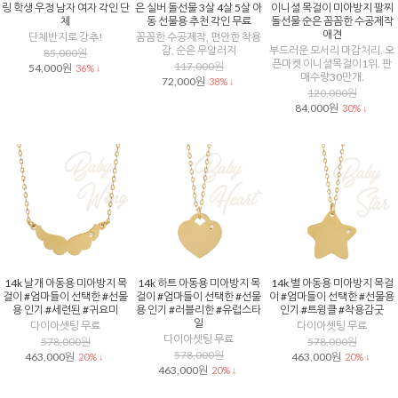
링 학생 우정 남자 여자 각인 단
은 실버 돌선물 3살 4살 5살 아
이니셜 목걸이 미아방지 팔찌
체
동 선물용 추천 각인 무료
돌선물 순은 꼼꼼한 수공제작
애견
단체반지로 강추!
꼼꼼한 수공제작, 편안한 착용
감, 순은 무알러지
부드러운 모서리 마감처리. 오
85,000원
픈마켓 이니셜목걸이1위. 판
117,000원
54,000원
36% ↓
매수량30만개.
72,000원
38% ↓
120,000원
84,000원
30% ↓
14k 날개 아동용 미아방지 목
14k 하트 아동용 미아방지 목
14k 별 아동용 미아방지 목걸
걸이 #엄마들이 선택한 #선물
걸이 #엄마들이 선택한 #선물
이 #엄마들이 선택한 #선물용
용 인기 #세련된 #귀요미
용 인기 #러블리한 #유럽스타
인기 #트윙클 #착용감굿
일
다이아셋팅 무료
다이아셋팅 무료
다이아셋팅 무료
578,000원
578,000원
578,000원
463,000원
463,000원
20% ↓
20% ↓
463,000원
20% ↓