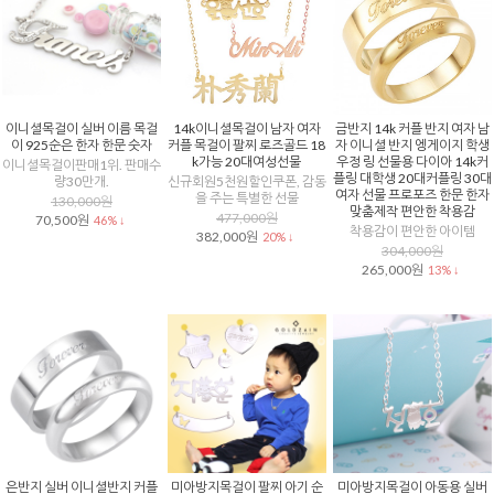
이니셜목걸이 실버 이름 목걸
14k이니셜목걸이 남자 여자
금반지 14k 커플 반지 여자 남
이 925순은 한자 한문 숫자
커플 목걸이 팔찌 로즈골드 18
자 이니셜 반지 엥게이지 학생
k가능 20대여성선물
우정 링 선물용 다이아 14k커
이니셜목걸이판매1위. 판매수
플링 대학생 20대커플링 30대
량30만개.
신규회원5천원할인쿠폰, 감동
여자 선물 프로포즈 한문 한자
을 주는 특별한 선물
130,000원
맞춤제작 편안한 착용감
477,000원
70,500원
46% ↓
착용감이 편안한 아이템
382,000원
20% ↓
304,000원
265,000원
13% ↓
은반지 실버 이니셜반지 커플
미아방지목걸이 팔찌 아기 순
미아방지목걸이 아동용 실버