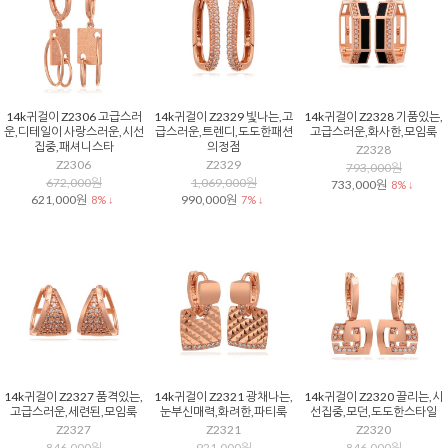
14k귀걸이 Z2306 고급스러
14k귀걸이 Z2329 빛나는,고
14k귀걸이 Z2328 기품있는,
운,디테일이 사랑스러운,시선
급스러운,트렌디,도도한패션
고급스러운,화사한,모임룩
집중,패셔니스타
의정점
Z2328
Z2306
Z2329
793,000원
672,000원
1,069,000원
733,000원
8% ↓
621,000원
990,000원
8% ↓
7% ↓
14k귀걸이 Z2327 품격있는,
14k귀걸이 Z2321 광채나는,
14k귀걸이 Z2320 끌리는,시
고급스러운,세련된,모임룩
눈부신매력,화려한,파티룩
선집중,모던,도도한스타일
Z2327
Z2321
Z2320
846,000원
921,000원
846,000원