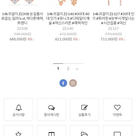
14k귀걸이 Z2308 눈길을사
14k귀걸이 Z2140 #30대 40
14k귀걸이 Z2127 #30대 인
로잡는,밀라노st,색다른매력,
대 인기 #유니크 #디테일이 예
기 #화려한 #눈부시게빛나는
트렌디
술 #여신스러운 #매력적인
#시선집중 #여신
Z2308
Z2140
Z2127
745,000원
672,000원
770,000원
688,000원
621,000원
711,000원
8% ↓
8% ↓
8% ↓
1
2
공지사항
문의게시판
상품후기
이벤트