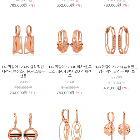
783,000원
852,000원
783,000원
7% ↓
7% ↓
7% ↓
14k귀걸이 Z2339 감각적인,
14k귀걸이 Z2330 화사한,고
14k귀걸이 Z2293 품격있는,
세련된,여성스러운,센스있는
급스러운,세련된,결혼식하객
감각적인,끌리는,파티룩
선물
룩
Z2293
Z2339
Z2330
520,000원
793,000원
846,000원
481,000원
8% ↓
733,000원
783,000원
8% ↓
7% ↓