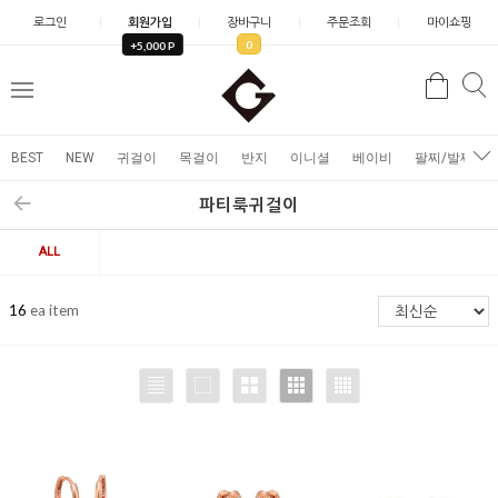
로그인
회원가입
장바구니
주문조회
마이쇼핑
0
+5,000 P
검
검
메
색
색
뉴
BEST
NEW
귀걸이
목걸이
반지
이니셜
베이비
팔찌/발찌
파티룩귀걸이
ALL
16
ea item