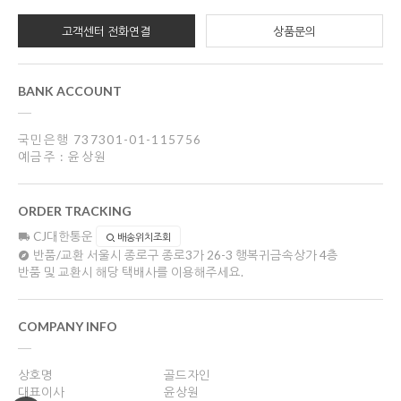
고객센터 전화연결
상품문의
BANK ACCOUNT
국민은행 737301-01-115756
예금주 : 윤상원
ORDER TRACKING
CJ대한통운
배송위치조회
반품/교환
서울시 종로구 종로3가 26-3 행복귀금속상가 4층
반품 및 교환시 해당 택배사를 이용해주세요.
COMPANY INFO
상호명
골드자인
대표이사
윤상원