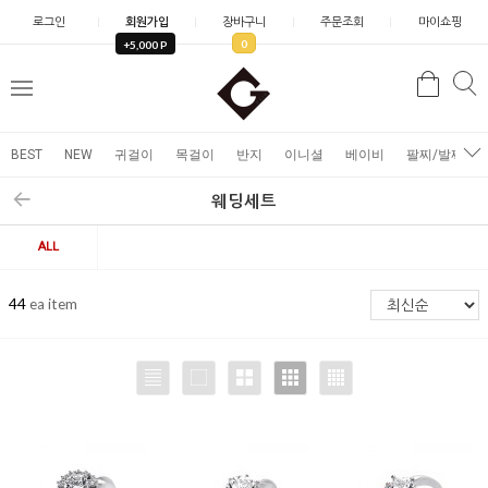
로그인
회원가입
장바구니
주문조회
마이쇼핑
0
+5,000 P
검
검
메
색
색
뉴
BEST
NEW
귀걸이
목걸이
반지
이니셜
베이비
팔찌/발찌
웨딩세트
ALL
44
ea item