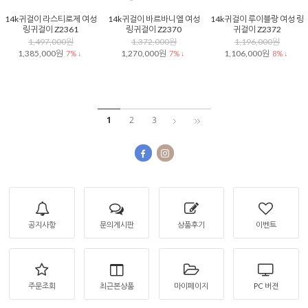
14k귀걸이 라스티로제 여성
14k귀걸이 바르바니엘 여성
14k귀걸이 루이블랑 여성 링
링귀걸이 Z2361
링귀걸이 Z2370
귀걸이 Z2372
1,497,000원
1,372,000원
1,196,000원
1,385,000원
1,270,000원
1,106,000원
7% ↓
7% ↓
8% ↓
1
2
3
공지사항
문의게시판
상품후기
이벤트
주문조회
최근본상품
마이페이지
PC 버젼