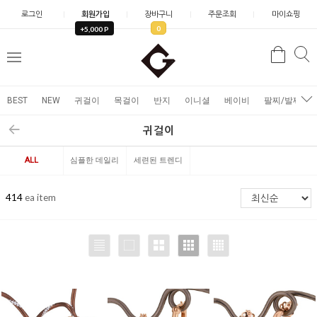
로그인
회원가입
장바구니
주문조회
마이쇼핑
0
+5,000 P
검
검
메
색
색
뉴
BEST
NEW
귀걸이
목걸이
반지
이니셜
베이비
팔찌/발찌
귀걸이
ALL
심플한 데일리
세련된 트렌디
414
ea item