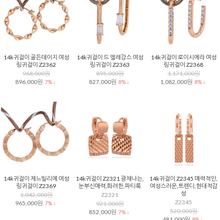
14k귀걸이 골든데이지 여성
14k귀걸이 드 엘레강스 여성
14k귀걸이 로이시에라 여성
링귀걸이 Z2362
링귀걸이 Z2363
링귀걸이 Z2368
968,000원
895,000원
1,171,000원
896,000원
827,000원
1,082,000원
7% ↓
8% ↓
8% ↓
14k귀걸이 제느빌리에 여성
14k귀걸이 Z2321 광채나는,
14k귀걸이 Z2345 매력적인,
링귀걸이 Z2369
눈부신매력,화려한,파티룩
여성스러운,트렌디,현대적감
성
1,042,000원
Z2321
Z2345
965,000원
7% ↓
921,000원
520,000원
852,000원
7% ↓
481,000원
8% ↓