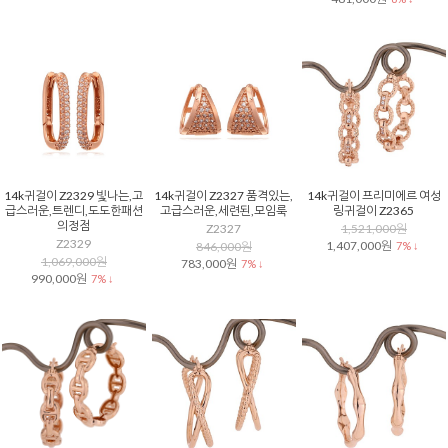
14k귀걸이 Z2329 빛나는,고
14k귀걸이 Z2327 품격있는,
14k귀걸이 프리미에르 여성
급스러운,트렌디,도도한패션
고급스러운,세련된,모임룩
링귀걸이 Z2365
의정점
Z2327
1,521,000원
Z2329
1,407,000원
846,000원
7% ↓
1,069,000원
783,000원
7% ↓
990,000원
7% ↓