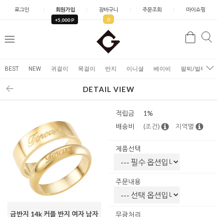
로그인
회원가입
장바구니
주문조회
마이쇼핑
0
+5,000 P
검
검
메
색
색
뉴
BEST
NEW
귀걸이
목걸이
반지
이니셜
베이비
팔찌/발찌
DETAIL VIEW
적립금
1%
배송비
(조건)
지역별
제품선택
주문내용
금반지 14k 커플 반지 여자 남자
무광처리