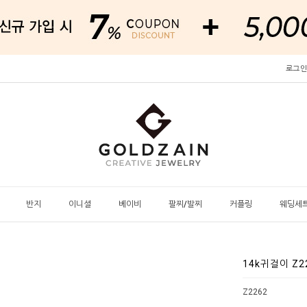
로그인
반지
이니셜
베이비
팔찌/발찌
커플링
웨딩세
14k귀걸이 Z
Z2262