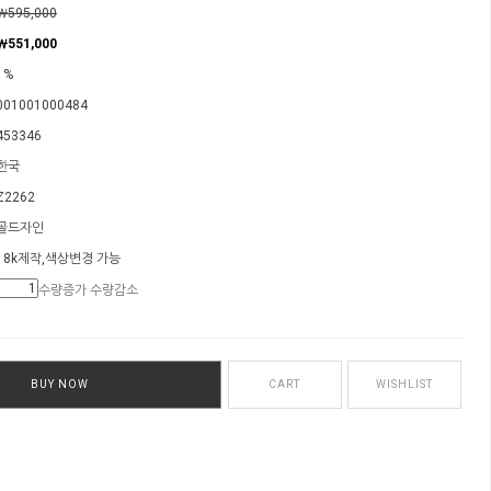
￦595,000
￦
551,000
1%
001001000484
453346
한국
Z2262
골드자인
18k제작,색상변경 가능
수량증가
수량감소
BUY NOW
CART
WISHLIST