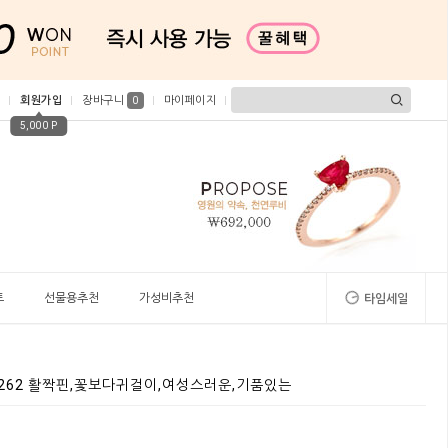
회원가입
장바구니
마이페이지
0
5,000 P
트
선물용추천
가성비추천
타임세일
2262 활짝핀,꽃보다귀걸이,여성스러운,기품있는