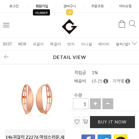
로그인
회원가입
장바구니
주문조회
마이쇼핑
0
+5,000 P
검
검
메
색
색
뉴
BEST
NEW
귀걸이
목걸이
반지
이니셜
베이비
팔찌/발찌
DETAIL VIEW
적립금
1%
배송비
(조건)
지역별
수량
BUY IT NOW
14k귀걸이 Z2276 여성스러운,세