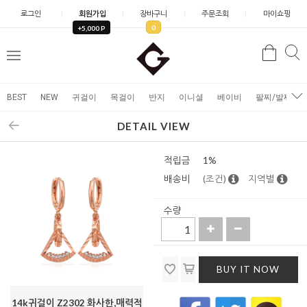
로그인
회원가입
장바구니
주문조회
마이쇼핑
0
+5,000 P
검
검
메
색
색
뉴
BEST
NEW
귀걸이
목걸이
반지
이니셜
베이비
팔찌/발찌
DETAIL VIEW
적립금
1%
배송비
(조건)
지역별
수량
BUY IT NOW
14k귀걸이 Z2302 화사한,매력적