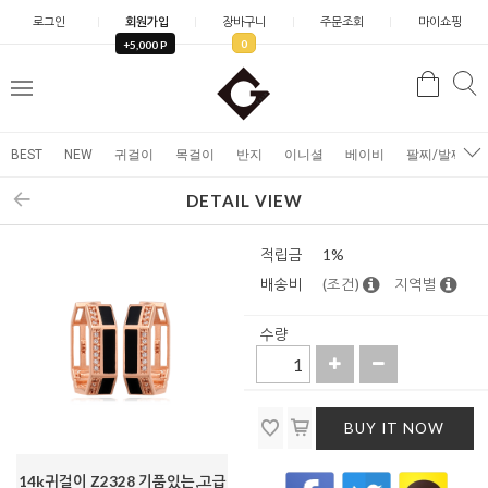
로그인
회원가입
장바구니
주문조회
마이쇼핑
0
+5,000 P
검
검
메
색
색
뉴
BEST
NEW
귀걸이
목걸이
반지
이니셜
베이비
팔찌/발찌
DETAIL VIEW
적립금
1%
배송비
(조건)
지역별
수량
BUY IT NOW
14k귀걸이 Z2328 기품있는,고급