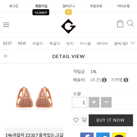
로그인
회원가입
장바구니
주문조회
마이쇼핑
0
+5,000 P
검
검
메
색
색
뉴
BEST
NEW
귀걸이
목걸이
반지
이니셜
베이비
팔찌/발찌
DETAIL VIEW
적립금
1%
배송비
(조건)
지역별
수량
BUY IT NOW
14k귀걸이 Z2327 품격있는,고급