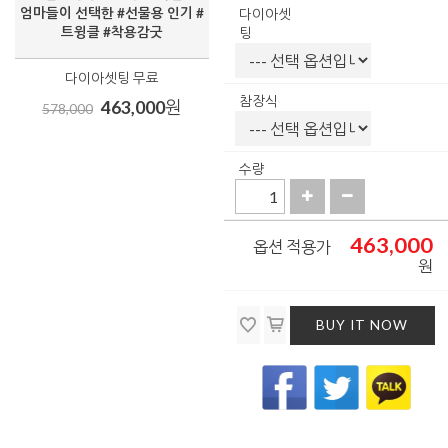
엄마들이 선택한 #선물용 인기 #
다이아셋
트윙클 #착용감굿
팅
다이아셋팅 무료
참장식
463,000
원
578,000
수량
463,000
옵션 적용가
원
BUY IT NOW