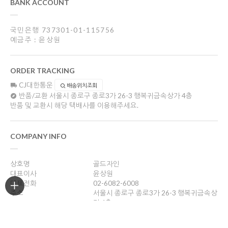
BANK ACCOUNT
국민은행 737301-01-115756
예금주 : 윤상원
ORDER TRACKING
CJ대한통운
배송위치조회
반품/교환
서울시 종로구 종로3가 26-3 행복귀금속상가 4층
반품 및 교환시 해당 택배사를 이용해주세요.
COMPANY INFO
상호명
골드자인
대표이사
윤상원
대표전화
02-6082-6008
주소
서울시 종로구 종로3가 26-3 행복귀금속상
가 4층
사업자등록번호
204-16-43989
통신판매업신고
2018-서울종로-0958호