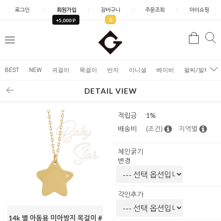
로그인
회원가입
장바구니
주문조회
마이쇼핑
0
+5,000 P
검
검
메
색
색
뉴
BEST
NEW
귀걸이
목걸이
반지
이니셜
베이비
팔찌/발찌
DETAIL VIEW
적립금
1%
배송비
(조건)
지역별
체인굵기
변경
각인추가
14k 별 아동용 미아방지 목걸이 #