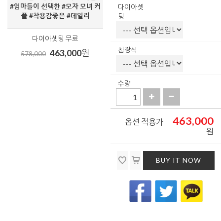
#엄마들이 선택한 #모자 모녀 커
다이아셋
플 #착용감좋은 #데일리
팅
다이아셋팅 무료
참장식
463,000
원
578,000
수량
463,000
옵션 적용가
원
BUY IT NOW