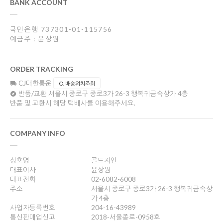
BANK ACCOUNT
국민은행 737301-01-115756
예금주 : 윤상원
ORDER TRACKING
CJ대한통운
배송위치조회
반품/교환
서울시 종로구 종로3가 26-3 행복귀금속상가 4층
반품 및 교환시 해당 택배사를 이용해주세요.
COMPANY INFO
상호명
골드자인
대표이사
윤상원
대표전화
02-6082-6008
주소
서울시 종로구 종로3가 26-3 행복귀금속상
가 4층
사업자등록번호
204-16-43989
통신판매업신고
2018-서울종로-0958호