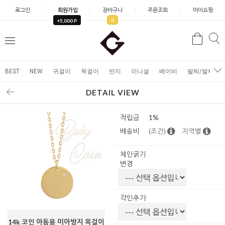
로그인
회원가입
장바구니
주문조회
마이쇼핑
0
+5,000 P
검
검
메
색
색
뉴
BEST
NEW
귀걸이
목걸이
반지
이니셜
베이비
팔찌/발찌
DETAIL VIEW
적립금
1%
배송비
(조건)
지역별
체인굵기
변경
각인추가
14k 코인 아동용 미아방지 목걸이