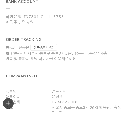
BANK ACCOUNT
국민은행 737301-01-115756
예금주 : 윤상원
ORDER TRACKING
CJ대한통운
배송위치조회
반품/교환
서울시 종로구 종로3가 26-3 행복귀금속상가 4층
반품 및 교환시 해당 택배사를 이용해주세요.
COMPANY INFO
상호명
골드자인
대표이사
윤상원
대표전화
02-6082-6008
주소
서울시 종로구 종로3가 26-3 행복귀금속상
가 4층
사업자등록번호
204-16-43989
통신판매업신고
2018-서울종로-0958호