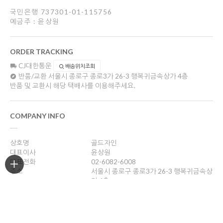
국민은행 737301-01-115756
예금주 : 윤상원
ORDER TRACKING
CJ대한통운
배송위치조회
반품/교환
서울시 종로구 종로3가 26-3 행복귀금속상가 4층
반품 및 교환시 해당 택배사를 이용해주세요.
COMPANY INFO
상호명
골드자인
대표이사
윤상원
대표전화
02-6082-6008
주소
서울시 종로구 종로3가 26-3 행복귀금속상
가 4층
사업자등록번호
204-16-43989
통신판매업신고
2018-서울종로-0958호
개인정보관리책임자
윤상원
sang0770@naver.com