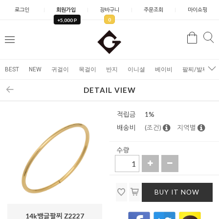
로그인
회원가입
장바구니
주문조회
마이쇼핑
0
+5,000 P
검
검
메
색
색
뉴
BEST
NEW
귀걸이
목걸이
반지
이니셜
베이비
팔찌/발찌
DETAIL VIEW
적립금
1%
배송비
(조건)
지역별
수량
BUY IT NOW
14k뱅글팔찌 Z2227