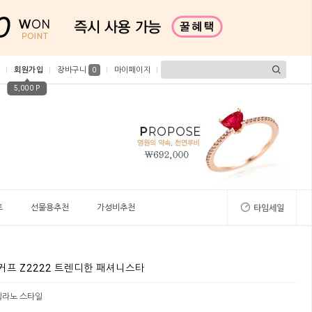
회원가입
장바구니
마이페이지
0
5,000 P
트
선물용추천
가성비추천
타임세일
어커프 Z2222 트렌디한 패셔니스타
밀라노 스타일