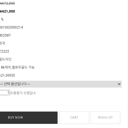
￦672,000
￦621,000
1%
001002000214
452587
한국
Z2222
골드자인
18k제작,옐로우골드 가능
621,000
원
수량증가
수량감소
BUY NOW
CART
WISHLIST