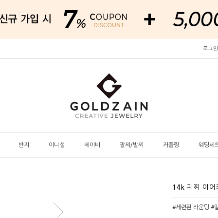
로그인
반지
이니셜
베이비
팔찌/발찌
커플링
웨딩세
14k 귀찌 이
#세련된 라운딩 #