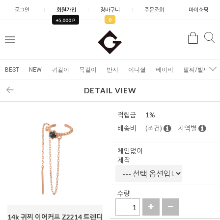
로그인
회원가입
장바구니
주문조회
마이쇼핑
0
+5,000 P
검
검
메
색
색
뉴
BEST
NEW
귀걸이
목걸이
반지
이니셜
베이비
팔찌/발찌
DETAIL VIEW
적립금
1%
배송비
(조건)
지역별
체인없이
제작
수량
14k 귀찌 이어커프 Z2214 트렌디