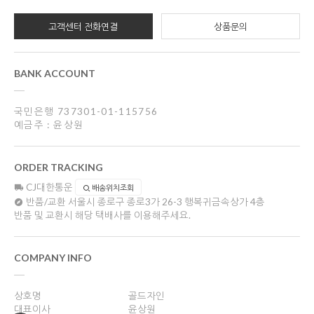
고객센터 전화연결
상품문의
BANK ACCOUNT
국민은행 737301-01-115756
예금주 : 윤상원
ORDER TRACKING
CJ대한통운
배송위치조회
반품/교환
서울시 종로구 종로3가 26-3 행복귀금속상가 4층
반품 및 교환시 해당 택배사를 이용해주세요.
COMPANY INFO
상호명
골드자인
대표이사
윤상원