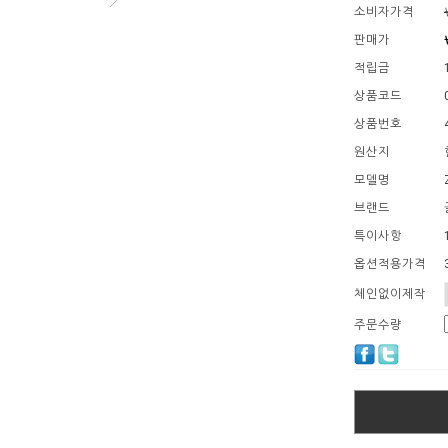
소비자가격
판매가
적립금
상품코드
상품번호
원산지
모델명
브랜드
특이사항
옵션적용가격
체인없이제작
주문수량