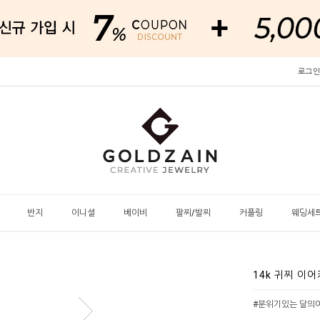
로그인
반지
이니셜
베이비
팔찌/발찌
커플링
웨딩세
14k 귀찌 이
#분위기있는 달의