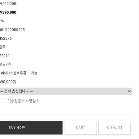
￦422,000
￦390,000
1%
001002000203
452576
한국
Z2211
골드자인
18k제작,옐로우골드 가능
390,000
원
수량증가
수량감소
BUY NOW
CART
WISHLIST