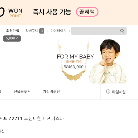
회원가입
장바구니
마이페이지
0
5,000 P
트
선물용추천
가성비추천
타임세일
어커프 Z2211 트렌디한 패셔니스타
여신