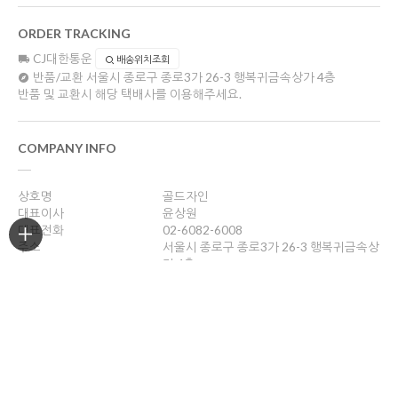
ORDER TRACKING
CJ대한통운
배송위치조회
반품/교환
서울시 종로구 종로3가 26-3 행복귀금속상가 4층
반품 및 교환시 해당 택배사를 이용해주세요.
COMPANY INFO
상호명
골드자인
대표이사
윤상원
대표전화
02-6082-6008
주소
서울시 종로구 종로3가 26-3 행복귀금속상
가 4층
사업자등록번호
204-16-43989
통신판매업신고
2018-서울종로-0958호
개인정보관리책임자
윤상원
sang0770@naver.com
호스팅제공
(주)코리아센터
Copyright ©
골드자인
. All rights reserved.