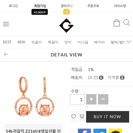
로그인
회원가입
장바구니
주문조회
마이쇼핑
0
+5,000 P
검
검
메
색
색
뉴
BEST
NEW
귀걸이
목걸이
반지
이니셜
베이비
팔찌/발찌
DETAIL VIEW
적립금
1%
배송비
(조건)
지역별
수량
BUY IT NOW
14k귀걸이 Z2160 #생일선물 인