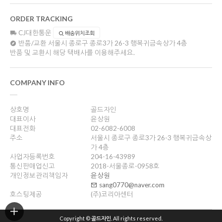
ORDER TRACKING
CJ대한통운
배송위치조회
반품/교환
서울시 종로구 종로3가 26-3 행복귀금속상가 4층
반품 및 교환시 해당 택배사를 이용해주세요.
COMPANY INFO
상호명
골드자인
대표이사
윤상원
대표전화
02-6082-6008
주소
서울시 종로구 종로3가 26-3 행복귀금속상
가 4층
사업자등록번호
204-16-43989
통신판매업신고
2018-서울종로-0958호
개인정보관리책임자
윤상원
sang0770@naver.com
호스팅제공
(주)코리아센터
Copyright ©
골드자인
. All rights reserved.