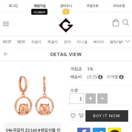
로그인
회원가입
장바구니
주문조회
마이쇼핑
0
+5,000 P
검
검
메
색
색
뉴
BEST
NEW
귀걸이
목걸이
반지
이니셜
베이비
팔찌/발찌
DETAIL VIEW
적립금
1%
배송비
(조건)
지역별
수량
BUY IT NOW
14k귀걸이 Z2160 #생일선물 인