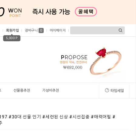
회원가입
장바구니
마이페이지
0
5,000 P
트
선물용추천
가성비추천
타임세일
2197 #30대 선물 인기 #세련된 신상 #시선집중 #매력어필 #
주