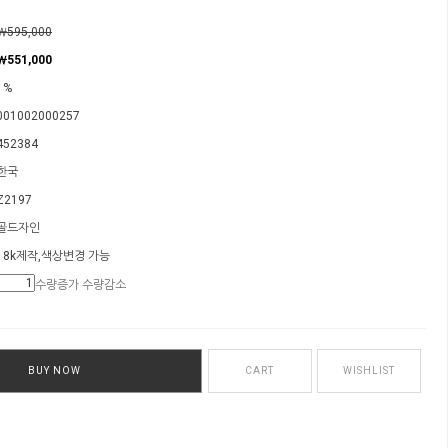
￦595,000
￦
551,000
1%
001002000257
452384
한국
Z2197
골드자인
18k제작,색상변경 가능
수량증가
수량감소
BUY NOW
CART
WISHLIST