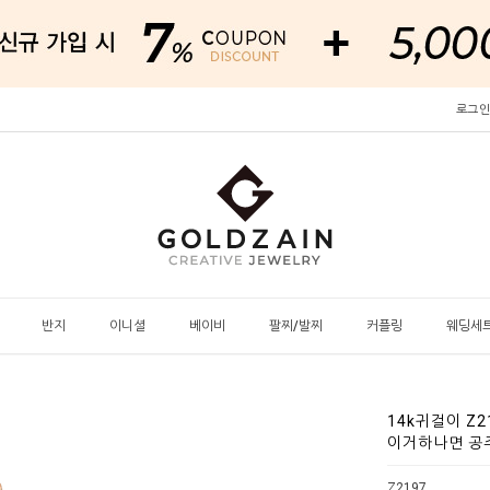
로그인
반지
이니셜
베이비
팔찌/발찌
커플링
웨딩세
14k귀걸이 Z
이거하나면 공
Z2197