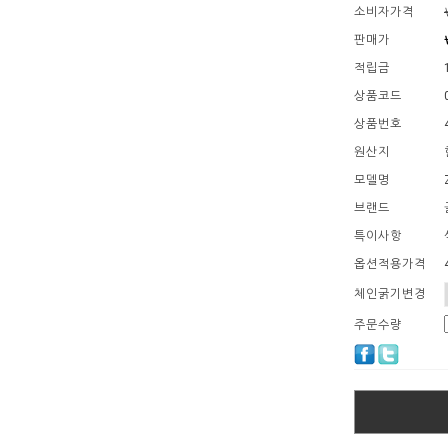
소비자가격
판매가
적립금
상품코드
상품번호
원산지
모델명
브랜드
특이사항
옵션적용가격
체인굵기변경
주문수량