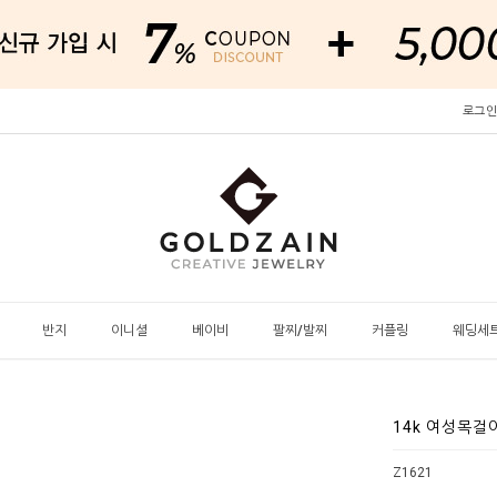
로그인
반지
이니셜
베이비
팔찌/발찌
커플링
웨딩세
14k 여성목걸이
Z1621