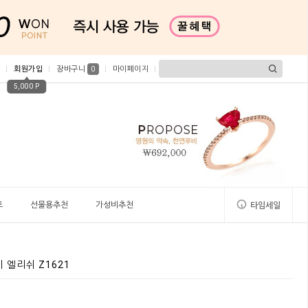
회원가입
장바구니
마이페이지
0
5,000 P
트
선물용추천
가성비추천
타임세일
 엘리쉬 Z1621