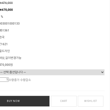
￦476,000
￦470,000
1%
003001000133
451361
한국
Z1621
골드자인
색상,길이변경가능
470,000
원
수량증가
수량감소
BUY NOW
CART
WISHLIST