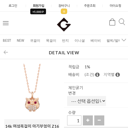
로그인
회원가입
장바구니
주문조회
마이쇼핑
0
+5,000 P
검
검
메
색
색
뉴
BEST
NEW
귀걸이
목걸이
반지
이니셜
베이비
팔찌/발찌
DETAIL VIEW
적립금
1%
배송비
(조건)
지역별
체인굵기
변경
수량
14k 여성목걸이 아기부엉이 Z16