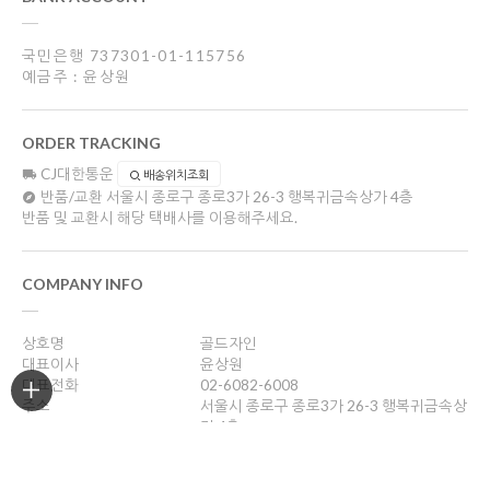
국민은행 737301-01-115756
예금주 : 윤상원
ORDER TRACKING
CJ대한통운
배송위치조회
반품/교환
서울시 종로구 종로3가 26-3 행복귀금속상가 4층
반품 및 교환시 해당 택배사를 이용해주세요.
COMPANY INFO
상호명
골드자인
대표이사
윤상원
대표전화
02-6082-6008
주소
서울시 종로구 종로3가 26-3 행복귀금속상
가 4층
사업자등록번호
204-16-43989
통신판매업신고
2018-서울종로-0958호
개인정보관리책임자
윤상원