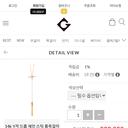
로그인
회원가입
장바구니
주문조회
마이쇼핑
0
+5,000 P
검
검
메
색
색
뉴
BEST
NEW
귀걸이
목걸이
반지
이니셜
베이비
팔찌/발찌
DETAIL VIEW
적립금
1%
배송비
(조건)
지역별
색상선택
수량
14k Y자 드롭 체인 스틱 롱목걸이