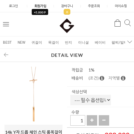
로그인
회원가입
장바구니
주문조회
마이쇼핑
0
+5,000 P
검
검
메
색
색
뉴
BEST
NEW
귀걸이
목걸이
반지
이니셜
베이비
팔찌/발찌
DETAIL VIEW
적립금
1%
배송비
(조건)
지역별
색상선택
수량
14k Y자 드롭 체인 스틱 롱목걸이