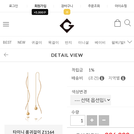
로그인
회원가입
장바구니
주문조회
마이쇼핑
0
+5,000 P
검
검
메
색
색
뉴
BEST
NEW
귀걸이
목걸이
반지
이니셜
베이비
팔찌/발찌
DETAIL VIEW
적립금
1%
배송비
(조건)
지역별
색상변경
수량
타이니 롱귀걸이 Z1164