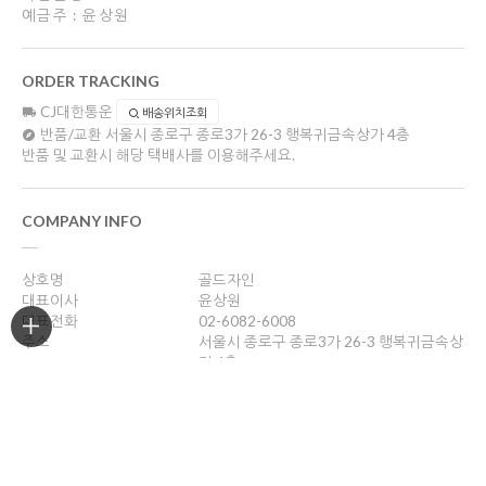
예금주 : 윤상원
ORDER TRACKING
CJ대한통운
배송위치조회
반품/교환
서울시 종로구 종로3가 26-3 행복귀금속상가 4층
반품 및 교환시 해당 택배사를 이용해주세요.
COMPANY INFO
상호명
골드자인
대표이사
윤상원
대표전화
02-6082-6008
주소
서울시 종로구 종로3가 26-3 행복귀금속상
가 4층
사업자등록번호
204-16-43989
통신판매업신고
2018-서울종로-0958호
개인정보관리책임자
윤상원
sang0770@naver.com
호스팅제공
(주)코리아센터