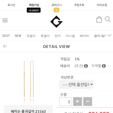
로그인
회원가입
장바구니
주문조회
마이쇼핑
0
+5,000 P
검
검
메
색
색
뉴
BEST
NEW
귀걸이
목걸이
반지
이니셜
베이비
팔찌/발찌
DETAIL VIEW
적립금
1%
배송비
(조건)
지역별
색상변경
수량
메이슨 롱귀걸이 Z1163