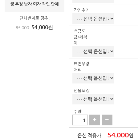
생 우정 남자 여자 각인 단체
각인추가
단체반지로 강추!
54,000
원
85,000
백금도
금/세척
제
표면무광
처리
선물포장
수량
54,000
옵션 적용가
원