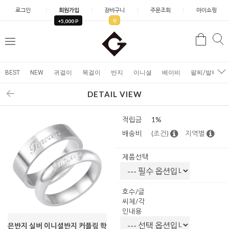
로그인
회원가입
장바구니
주문조회
마이쇼핑
0
+5,000 P
검
검
메
색
색
뉴
BEST
NEW
귀걸이
목걸이
반지
이니셜
베이비
팔찌/발찌
DETAIL VIEW
적립금
1%
배송비
(조건)
지역별
제품선택
호수/글
씨체/각
인내용
은반지 실버 이니셜반지 커플링 학