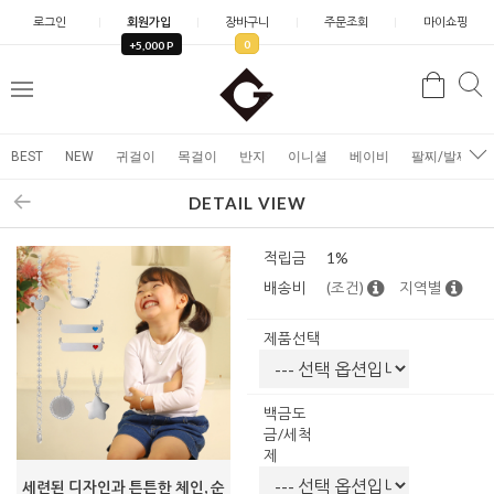
로그인
회원가입
장바구니
주문조회
마이쇼핑
0
+5,000 P
검
검
메
색
색
뉴
BEST
NEW
귀걸이
목걸이
반지
이니셜
베이비
팔찌/발찌
DETAIL VIEW
적립금
1%
배송비
(조건)
지역별
제품선택
백금도
금/세척
제
세련된 디자인과 튼튼한 체인, 순