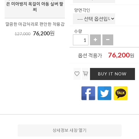
은 미아방지 목걸이 아동 실버 팔
찌
양면각인
깔끔한 마감처리로 편안한 착용감
수량
76,200
원
127,000
76,200
옵션 적용가
원
BUY IT NOW
상세정보 새창 열기